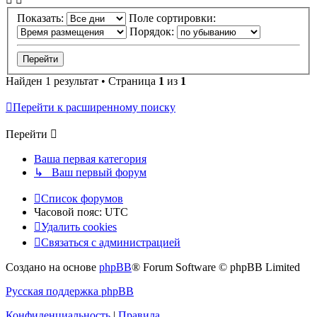
Показать:
Поле сортировки:
Порядок:
Найден 1 результат • Страница
1
из
1
Перейти к расширенному поиску
Перейти
Ваша первая категория
↳ Ваш первый форум
Список форумов
Часовой пояс:
UTC
Удалить cookies
Связаться с администрацией
Создано на основе
phpBB
® Forum Software © phpBB Limited
Русская поддержка phpBB
Конфиденциальность
|
Правила