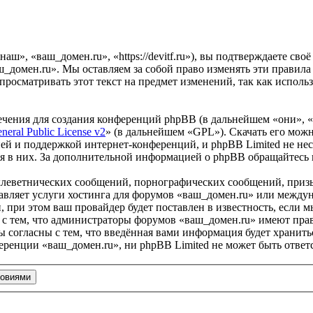
ш», «ваш_домен.ru», «https://devitf.ru»), вы подтверждаете сво
ш_домен.ru». Мы оставляем за собой право изменять эти правила
просматривать этот текст на предмет изменений, так как испол
чения для создания конференций phpBB (в дальнейшем «они», 
eral Public License v2
» (в дальнейшем «GPL»). Скачать его мож
ей и поддержкой интернет-конференций, и phpBB Limited не нес
ия в них. За дополнительной информацией о phpBB обращайтесь
клеветнических сообщений, порнографических сообщений, приз
тавляет услуги хостинга для форумов «ваш_домен.ru» или межд
при этом ваш провайдер будет поставлен в известность, если м
 с тем, что администраторы форумов «ваш_домен.ru» имеют прав
 согласны с тем, что введённая вами информация будет хранитьс
ренции «ваш_домен.ru», ни phpBB Limited не может быть ответс