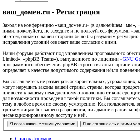
ваш_домен.ru - Регистрация
Заходя на конференцию «ваш_домен.ru» (в дальнейшем «мы», «на
ними, пожалуйста, не заходите и не пользуйтесь форумами «ва
об этом, однако с вашей стороны было бы разумным регулярно 
исправления условий означает ваше согласие с ними.
Наши форумы работают под управлением программного обеспе
Limited», «phpBB Teams»), выпущенного по лицензии «
GNU Gen
программного обеспечения phpBB строго связаны с организаци
определяет в качестве допустимого содержания и/или поведен
Вы соглашаетесь не размещать оскорбительных, угрожающих, 
могут нарушить законы вашей страны, страны, которая предос
привести к вашему немедленному отключению от конференции, 
для возможности проведения такой политики. Вы соглашаетесь
тему в любое время по своему усмотрению. Как пользователь вы
третьим лицам без вашего разрешения, ни администрация конфе
несанкционированному доступу к ней.
Список форумов