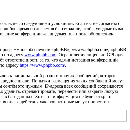
ё согласие со следующими условиями. Если вы не согласны с
 в любое время и сделаем всё возможное, чтобы уведомить вас
ьзование конференции «ваш_домен.ru» после обновления/
«программное обеспечение phpBB», «www.phpbb.com», «phpBB
но по адресу
www.phpbb.com
. Ограничения лицензии GPL для
ёт ответственности за то, что администрация конференций
 по адресу
https://www.phpbb.com/
.
ывов к национальной розни и прочих сообщений, которые
ународное право. Попытки размещения таких сообщений могут
ы сочтём это нужным. IP-адреса всех сообщений сохраняются
о удалить, отредактировать, перенести или закрыть любую
я в базе данных. Хотя эта информация не будет открыта
твенна за действия хакеров, которые могут привести к